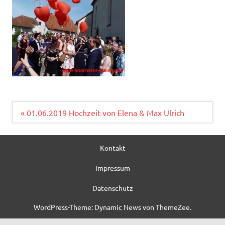
Beitragsnavigation
« 01.06.2019 Hochzeit von Elena & Max Ulrich
Kontakt
Impressum
Datenschutz
WordPress-Theme: Dynamic News von ThemeZee.