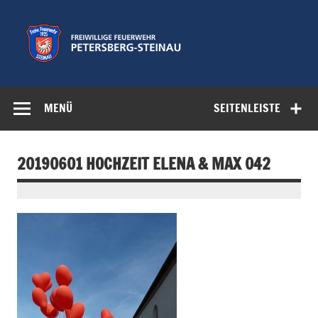
Zum
Inhalt
springen
Freiwillige
Feuerwehr der Gemeinde Petersberg
Feuerwehr
MENÜ
SEITENLEISTE
Petersberg-
Steinau e.V.
20190601 HOCHZEIT ELENA & MAX 042