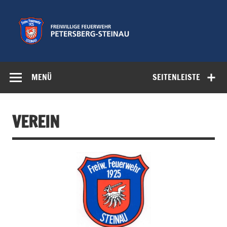
Zum
Inhalt
springen
Freiwillige
Feuerwehr der Gemeinde Petersberg
Feuerwehr
MENÜ
SEITENLEISTE
Petersberg-
Steinau e.V.
VEREIN