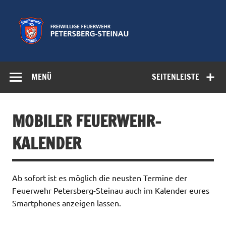
Zum
Inhalt
springen
Freiwillige
Feuerwehr der Gemeinde Petersberg
Feuerwehr
MENÜ
SEITENLEISTE
Petersberg-
Steinau e.V.
MOBILER FEUERWEHR-
KALENDER
Ab sofort ist es möglich die neusten Termine der
Feuerwehr Petersberg-Steinau auch im Kalender eures
Smartphones anzeigen lassen.