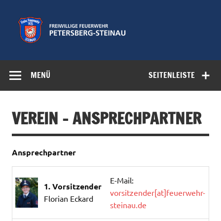
Zum
Inhalt
springen
Freiwillige
Feuerwehr der Gemeinde Petersberg
Feuerwehr
MENÜ
SEITENLEISTE
Petersberg-
Steinau e.V.
VEREIN – ANSPRECHPARTNER
Ansprechpartner
E-Mail:
1. Vorsitzender
vorsitzender[at]feuerwehr-
Florian Eckard
steinau.de