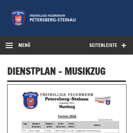
Zum
Inhalt
springen
Freiwillige
Feuerwehr der Gemeinde Petersberg
Feuerwehr
MENÜ
SEITENLEISTE
Petersberg-
Steinau e.V.
DIENSTPLAN – MUSIKZUG