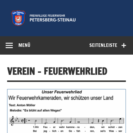
Zum
Inhalt
springen
Freiwillige
Feuerwehr der Gemeinde Petersberg
Feuerwehr
MENÜ
SEITENLEISTE
Petersberg-
Steinau e.V.
VEREIN – FEUERWEHRLIED