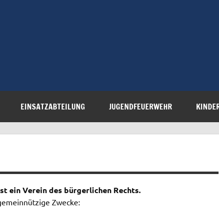
Freiwillige 
Steinau e.V.
EINSATZABTEILUNG
JUGENDFEUERWEHR
KINDE
st ein Verein des bürgerlichen Rechts.
r gemeinnützige Zwecke: