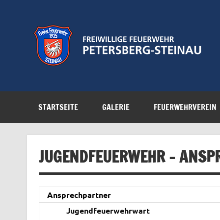
Zum
Inhalt
springen
Feuerwehr der Gemeinde Petersberg
STARTSEITE
GALERIE
FEUERWEHRVEREIN
JUGENDFEUERWEHR – ANSP
Ansprechpartner
Jugendfeuerwehrwart