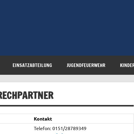
Freiwillige 
Steinau e.V.
EINSATZABTEILUNG
JUGENDFEUERWEHR
KINDE
RECHPARTNER
Kontakt
Telefon: 0151/28789349