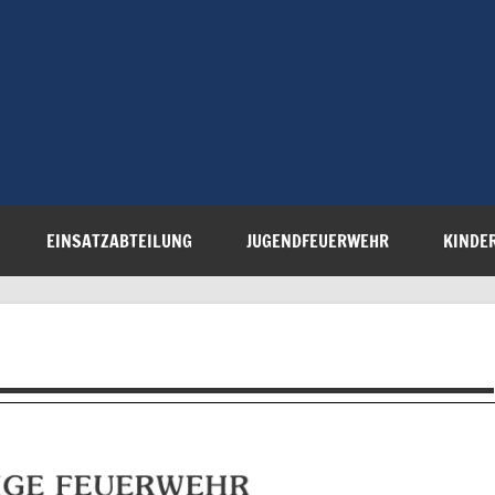
Freiwillige 
Steinau e.V.
EINSATZABTEILUNG
JUGENDFEUERWEHR
KINDE