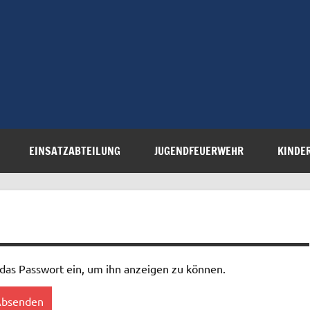
Freiwillige 
Steinau e.V.
EINSATZABTEILUNG
JUGENDFEUERWEHR
KINDE
n das Passwort ein, um ihn anzeigen zu können.