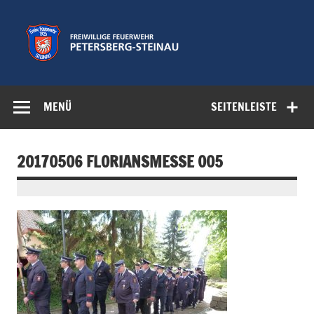
Zum
Inhalt
springen
Freiwillige
Feuerwehr der Gemeinde Petersberg
Feuerwehr
MENÜ
SEITENLEISTE
Petersberg-
Steinau e.V.
20170506 FLORIANSMESSE 005