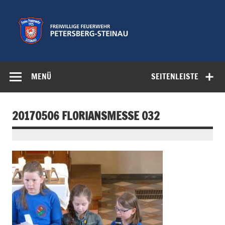
Zum
Inhalt
springen
Freiwillige
Feuerwehr der Gemeinde Petersberg
Feuerwehr
MENÜ
SEITENLEISTE
Petersberg-
Steinau e.V.
20170506 FLORIANSMESSE 032