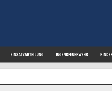
Freiwillige 
Steinau e.V.
EINSATZABTEILUNG
JUGENDFEUERWEHR
KINDE