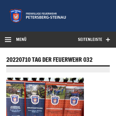
Zum
Inhalt
springen
Freiwillige
Feuerwehr der Gemeinde Petersberg
Feuerwehr
MENÜ
SEITENLEISTE
Petersberg-
Steinau e.V.
20220710 TAG DER FEUERWEHR 032