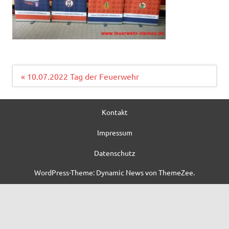
Beitragsnavigation
« 10.07.2022 Tag der Feuerwehr
Kontakt
Impressum
Datenschutz
WordPress-Theme: Dynamic News von ThemeZee.