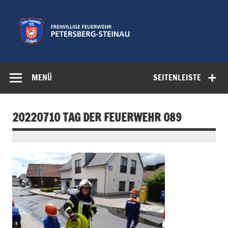
Zum
Inhalt
springen
Freiwillige
Feuerwehr der Gemeinde Petersberg
Feuerwehr
MENÜ
SEITENLEISTE
Petersberg-
Steinau e.V.
20220710 TAG DER FEUERWEHR 089