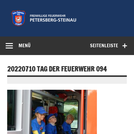
Zum
Inhalt
springen
Freiwillige
Feuerwehr der Gemeinde Petersberg
Feuerwehr
MENÜ
SEITENLEISTE
Petersberg-
Steinau e.V.
20220710 TAG DER FEUERWEHR 094