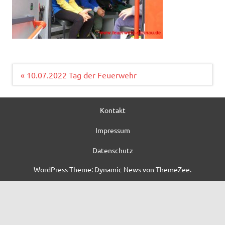
Beitragsnavigation
« 10.07.2022 Tag der Feuerwehr
Kontakt
Impressum
Datenschutz
WordPress-Theme: Dynamic News von ThemeZee.