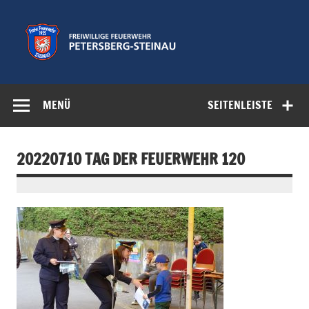
Zum
Inhalt
springen
Freiwillige
Feuerwehr der Gemeinde Petersberg
Feuerwehr
MENÜ
SEITENLEISTE
Petersberg-
Steinau e.V.
20220710 TAG DER FEUERWEHR 120