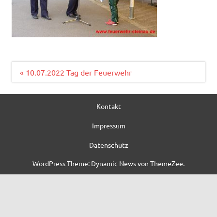
Beitragsnavigation
« 10.07.2022 Tag der Feuerwehr
Kontakt
Impressum
Datenschutz
WordPress-Theme: Dynamic News von ThemeZee.