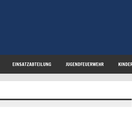
Freiwillige 
Steinau e.V.
EINSATZABTEILUNG
JUGENDFEUERWEHR
KINDE