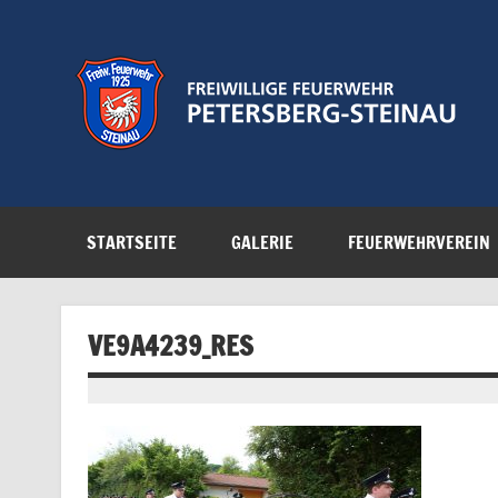
Zum
Inhalt
springen
Feuerwehr der Gemeinde Petersberg
STARTSEITE
GALERIE
FEUERWEHRVEREIN
VE9A4239_RES