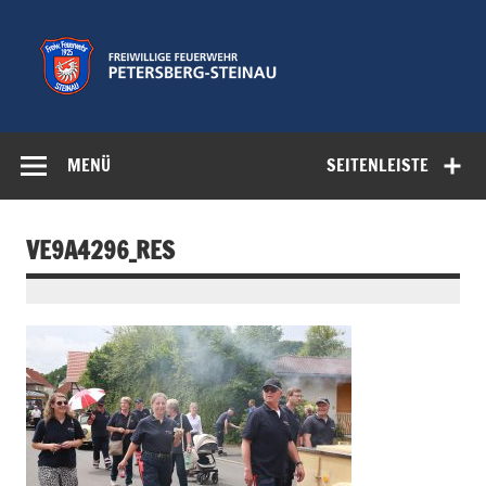
Zum
Inhalt
springen
Freiwillige
Feuerwehr der Gemeinde Petersberg
Feuerwehr
MENÜ
SEITENLEISTE
Petersberg-
Steinau e.V.
VE9A4296_RES