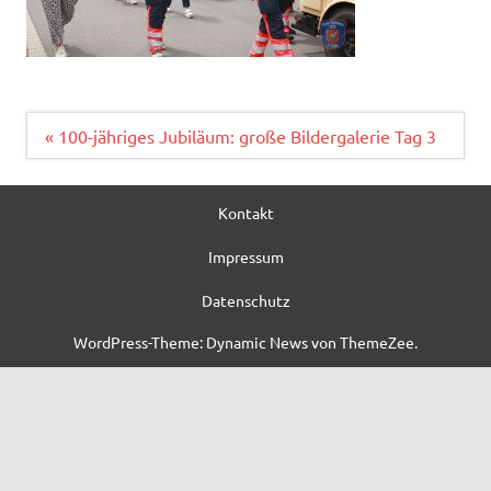
Beitragsnavigation
« 100-jähriges Jubiläum: große Bildergalerie Tag 3
Kontakt
Impressum
Datenschutz
WordPress-Theme: Dynamic News von ThemeZee.