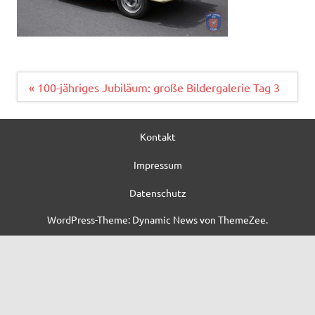
Beitragsnavigation
« 100-jähriges Jubiläum: große Bildergalerie Tag 3
Kontakt
Impressum
Datenschutz
WordPress-Theme: Dynamic News von ThemeZee.