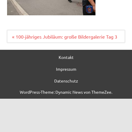
Beitragsnavigation
« 100-jähriges Jubiläum: große Bildergalerie Tag 3
Kontakt
Impressum
Datenschutz
WordPress-Theme: Dynamic News von ThemeZee.