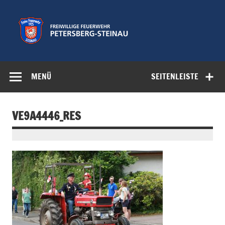
Zum
Inhalt
springen
Freiwillige
Feuerwehr der Gemeinde Petersberg
Feuerwehr
MENÜ
SEITENLEISTE
Petersberg-
Steinau e.V.
VE9A4446_RES