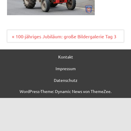
Beitragsnavigation
« 100-jähriges Jubiläum: große Bildergalerie Tag 3
Kontakt
Impressum
Datenschutz
WordPress-Theme: Dynamic News von ThemeZee.