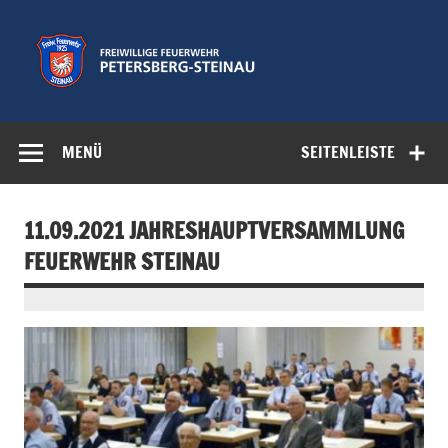
Zum
Inhalt
springen
Freiwillige
Feuerwehr der Gemeinde Petersberg
Feuerwehr
MENÜ
SEITENLEISTE
Petersberg-
Steinau e.V.
11.09.2021 JAHRESHAUPTVERSAMMLUNG
FEUERWEHR STEINAU