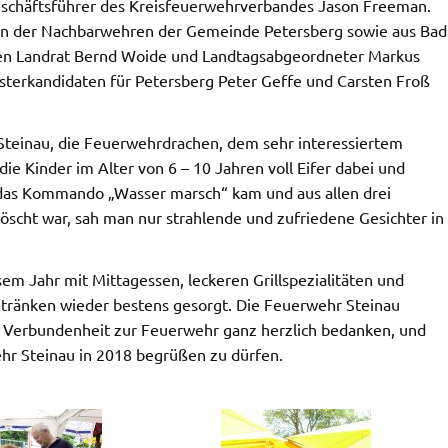
schäftsführer des Kreisfeuerwehrverbandes Jason Freeman.
den der Nachbarwehren der Gemeinde Petersberg sowie aus Bad
ben Landrat Bernd Woide und Landtagsabgeordneter Markus
sterkandidaten für Petersberg Peter Geffe und Carsten Froß
Steinau, die Feuerwehrdrachen, dem sehr interessiertem
ie Kinder im Alter von 6 – 10 Jahren voll Eifer dabei und
das Kommando „Wasser marsch“ kam und aus allen drei
öscht war, sah man nur strahlende und zufriedene Gesichter in
sem Jahr mit Mittagessen, leckeren Grillspezialitäten und
tränken wieder bestens gesorgt. Die Feuerwehr Steinau
ie Verbundenheit zur Feuerwehr ganz herzlich bedanken, und
ehr Steinau in 2018 begrüßen zu dürfen.