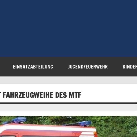
Freiwillige 
Steinau e.V.
EINSATZABTEILUNG
JUGENDFEUERWEHR
KINDE
T FAHRZEUGWEIHE DES MTF