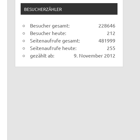
BESUCHERZÄHLER
Besucher gesamt:
228646
Besucher heute:
212
Seitenaufrufe gesamt:
481999
Seitenaufrufe heute:
255
gezählt ab:
9. November 2012