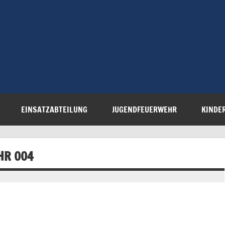
Freiwillige 
Steinau e.V.
EINSATZABTEILUNG
JUGENDFEUERWEHR
KINDE
HR 004