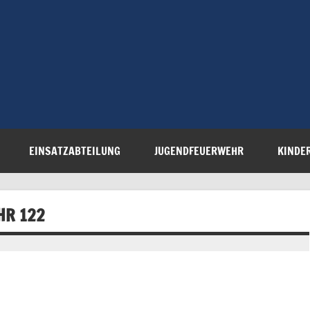
Freiwillige 
Steinau e.V.
EINSATZABTEILUNG
JUGENDFEUERWEHR
KINDE
HR 122