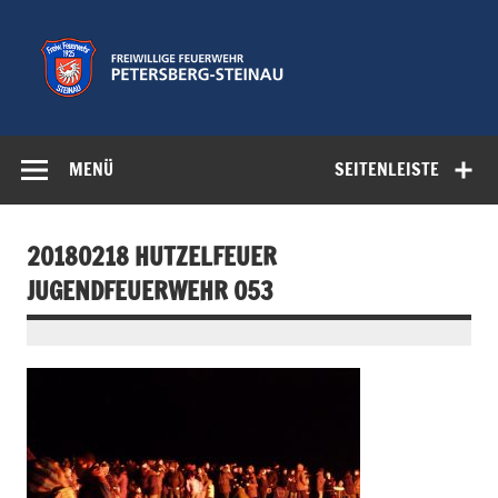
Zum
Inhalt
springen
Freiwillige
Feuerwehr der Gemeinde Petersberg
Feuerwehr
MENÜ
SEITENLEISTE
Petersberg-
Steinau e.V.
20180218 HUTZELFEUER
JUGENDFEUERWEHR 053