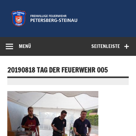
Zum
Inhalt
springen
Freiwillige
Feuerwehr der Gemeinde Petersberg
Feuerwehr
MENÜ
SEITENLEISTE
Petersberg-
Steinau e.V.
20190818 TAG DER FEUERWEHR 005