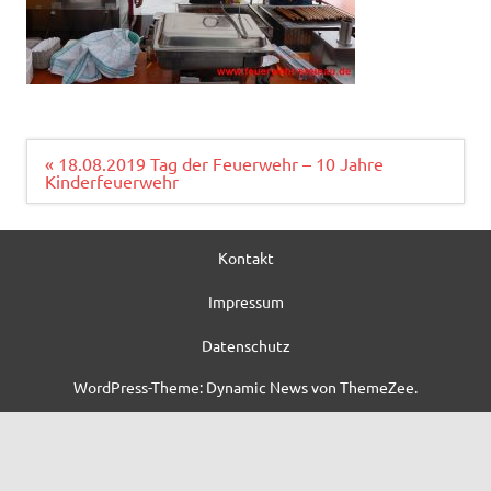
Beitragsnavigation
« 18.08.2019 Tag der Feuerwehr – 10 Jahre
Kinderfeuerwehr
Kontakt
Impressum
Datenschutz
WordPress-Theme: Dynamic News von ThemeZee.