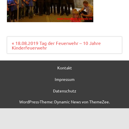
Beitragsnavigation
« 18.08.2019 Tag der Feuerwehr – 10 Jahre
Kinderfeuerwehr
Kontakt
Impressum
Datenschutz
WordPress-Theme: Dynamic News von ThemeZee.