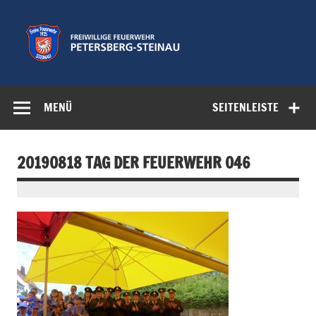
Zum
Inhalt
springen
Freiwillige
Feuerwehr der Gemeinde Petersberg
Feuerwehr
MENÜ
SEITENLEISTE
Petersberg-
Steinau e.V.
20190818 TAG DER FEUERWEHR 046