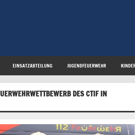
Freiwillige 
Steinau e.V.
EINSATZABTEILUNG
JUGENDFEUERWEHR
KINDE
EUERWEHRWETTBEWERB DES CTIF IN