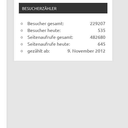
BESUCHERZÄHLER
Besucher gesamt:
229207
Besucher heute:
535
Seitenaufrufe gesamt:
482680
Seitenaufrufe heute:
645
gezählt ab:
9. November 2012