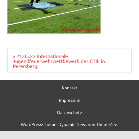
Beitragsnavigation
« 21.05.22 Internationale
Jugendfeuerwehrwettbewerb des CTIF in
Petersberg
Kontakt
Impressum
Datenschutz
WordPress-Theme: Dynamic News von ThemeZee.