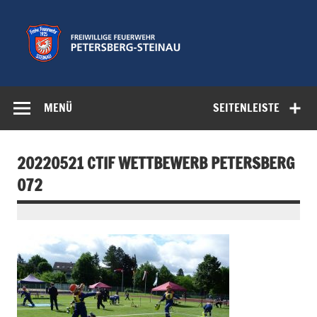
Zum
Inhalt
springen
Freiwillige
Feuerwehr der Gemeinde Petersberg
Feuerwehr
MENÜ
SEITENLEISTE
Petersberg-
Steinau e.V.
20220521 CTIF WETTBEWERB PETERSBERG
072