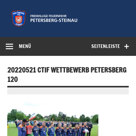
Zum
Inhalt
springen
Freiwillige
Feuerwehr der Gemeinde Petersberg
Feuerwehr
MENÜ
SEITENLEISTE
Petersberg-
Steinau e.V.
20220521 CTIF WETTBEWERB PETERSBERG
120