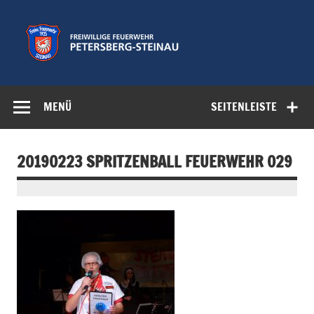
Zum
Inhalt
springen
Freiwillige
Feuerwehr der Gemeinde Petersberg
Feuerwehr
MENÜ
SEITENLEISTE
Petersberg-
Steinau e.V.
20190223 SPRITZENBALL FEUERWEHR 029