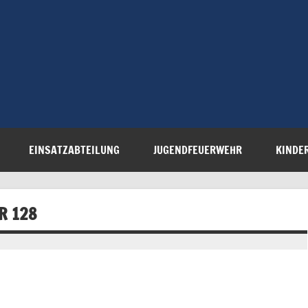
Freiwillige 
Steinau e.V.
EINSATZABTEILUNG
JUGENDFEUERWEHR
KINDE
R 128