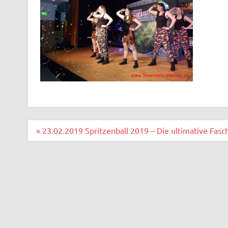
Beitragsnavigation
« 23.02.2019 Spritzenball 2019 – Die ultimative Fasc