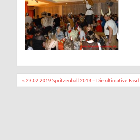
Beitragsnavigation
« 23.02.2019 Spritzenball 2019 – Die ultimative Fasc