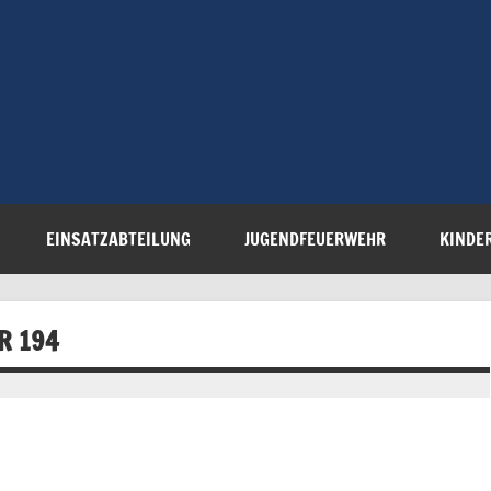
Freiwillige 
Steinau e.V.
EINSATZABTEILUNG
JUGENDFEUERWEHR
KINDE
R 194