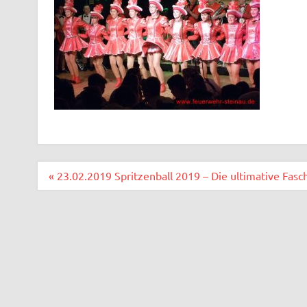
Beitragsnavigation
« 23.02.2019 Spritzenball 2019 – Die ultimative Fasc