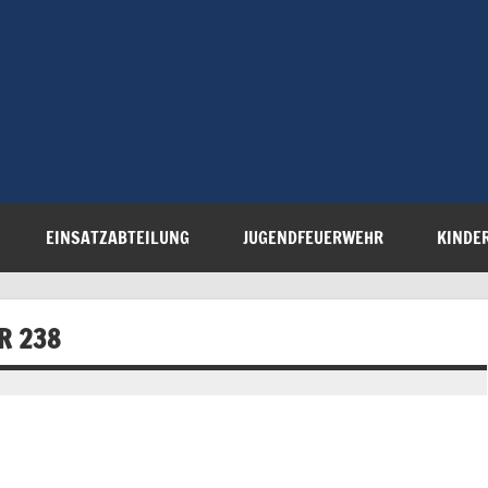
Freiwillige 
Steinau e.V.
EINSATZABTEILUNG
JUGENDFEUERWEHR
KINDE
R 238