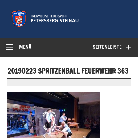
Zum
Inhalt
springen
Freiwillige
Feuerwehr der Gemeinde Petersberg
Feuerwehr
MENÜ
SEITENLEISTE
Petersberg-
Steinau e.V.
20190223 SPRITZENBALL FEUERWEHR 363