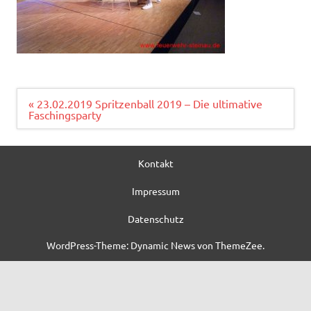
Beitragsnavigation
« 23.02.2019 Spritzenball 2019 – Die ultimative
Faschingsparty
Kontakt
Impressum
Datenschutz
WordPress-Theme: Dynamic News von ThemeZee.