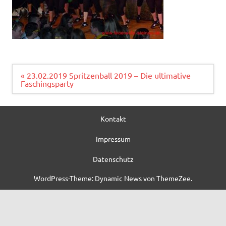
Beitragsnavigation
« 23.02.2019 Spritzenball 2019 – Die ultimative
Faschingsparty
Kontakt
Impressum
Datenschutz
WordPress-Theme: Dynamic News von ThemeZee.