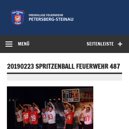
Zum
Inhalt
springen
Freiwillige
Feuerwehr der Gemeinde Petersberg
Feuerwehr
MENÜ
SEITENLEISTE
Petersberg-
Steinau e.V.
20190223 SPRITZENBALL FEUERWEHR 487