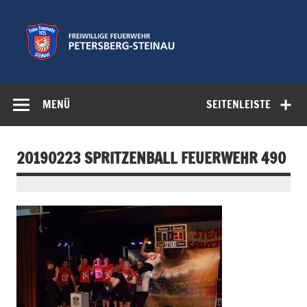
Zum
Inhalt
springen
Freiwillige
Feuerwehr der Gemeinde Petersberg
Feuerwehr
MENÜ
SEITENLEISTE
Petersberg-
Steinau e.V.
20190223 SPRITZENBALL FEUERWEHR 490