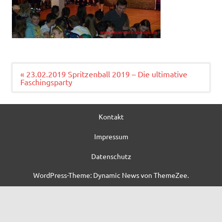
Beitragsnavigation
« 23.02.2019 Spritzenball 2019 – Die ultimative
Faschingsparty
Kontakt
Impressum
Datenschutz
WordPress-Theme: Dynamic News von ThemeZee.