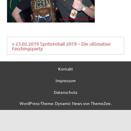
Beitragsnavigation
« 23.02.2019 Spritzenball 2019 – Die ultimative
Faschingsparty
Kontakt
Impressum
Datenschutz
WordPress-Theme: Dynamic News von ThemeZee.