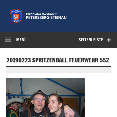
Zum
Inhalt
springen
Freiwillige
Feuerwehr der Gemeinde Petersberg
Feuerwehr
MENÜ
SEITENLEISTE
Petersberg-
Steinau e.V.
20190223 SPRITZENBALL FEUERWEHR 552