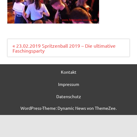
Beitragsnavigation
« 23.02.2019 Spritzenball 2019 – Die ultimative
Faschingsparty
Kontakt
Impressum
Datenschutz
WordPress-Theme: Dynamic News von ThemeZee.