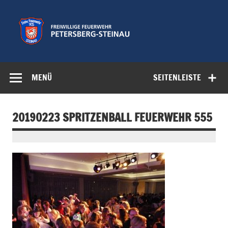
Zum
Inhalt
springen
Freiwillige
Feuerwehr der Gemeinde Petersberg
Feuerwehr
MENÜ
SEITENLEISTE
Petersberg-
Steinau e.V.
20190223 SPRITZENBALL FEUERWEHR 555