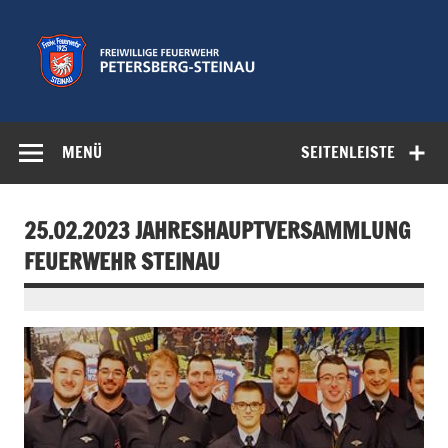
Zum
Inhalt
springen
Freiwillige
Feuerwehr der Gemeinde Petersberg
Feuerwehr
MENÜ
SEITENLEISTE
Petersberg-
Steinau e.V.
25.02.2023 JAHRESHAUPTVERSAMMLUNG
FEUERWEHR STEINAU