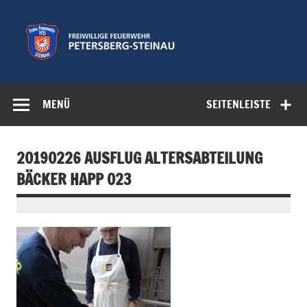
Zum
Inhalt
springen
Freiwillige
Feuerwehr der Gemeinde Petersberg
Feuerwehr
MENÜ
SEITENLEISTE
Petersberg-
Steinau e.V.
20190226 AUSFLUG ALTERSABTEILUNG
BÄCKER HAPP 023