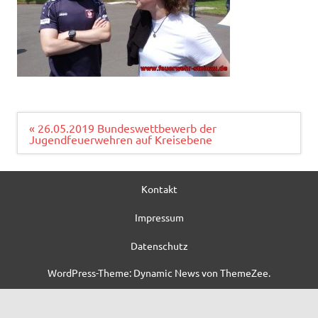
Beitragsnavigation
« 26.05.2019 Bundeswettbewerb der
Jugendfeuerwehren auf Kreisebene
Kontakt
Impressum
Datenschutz
WordPress-Theme: Dynamic News von ThemeZee.