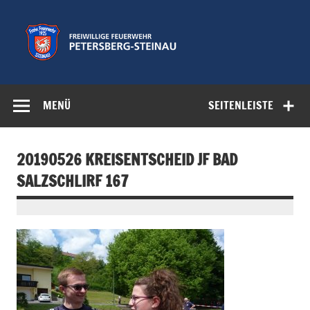
Zum
Inhalt
springen
Freiwillige
Feuerwehr der Gemeinde Petersberg
Feuerwehr
MENÜ
SEITENLEISTE
Petersberg-
Steinau e.V.
20190526 KREISENTSCHEID JF BAD
SALZSCHLIRF 167