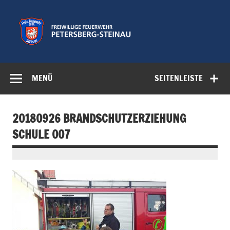
Zum
Inhalt
springen
Freiwillige
Feuerwehr der Gemeinde Petersberg
Feuerwehr
MENÜ
SEITENLEISTE
Petersberg-
Steinau e.V.
20180926 BRANDSCHUTZERZIEHUNG
SCHULE 007