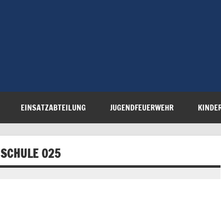
Freiwillige 
Steinau e.V.
EINSATZABTEILUNG
JUGENDFEUERWEHR
KINDE
SCHULE 025