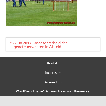
Beitragsnavigation
« 27.08.2017 Landesentscheid der
Jugendfeuerwehren in Alsfeld
Kontakt
Impressum
Datenschutz
WordPress-Theme: Dynamic News von ThemeZee.