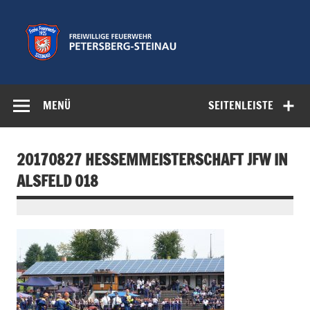
Zum
Inhalt
springen
Freiwillige
Feuerwehr der Gemeinde Petersberg
Feuerwehr
MENÜ
SEITENLEISTE
Petersberg-
Steinau e.V.
20170827 HESSEMMEISTERSCHAFT JFW IN
ALSFELD 018