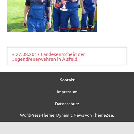
Beitragsnavigation
« 27.08.2017 Landesentscheid der
Jugendfeuerwehren in Alsfeld
Kontakt
Impressum
Datenschutz
WordPress-Theme: Dynamic News von ThemeZee.