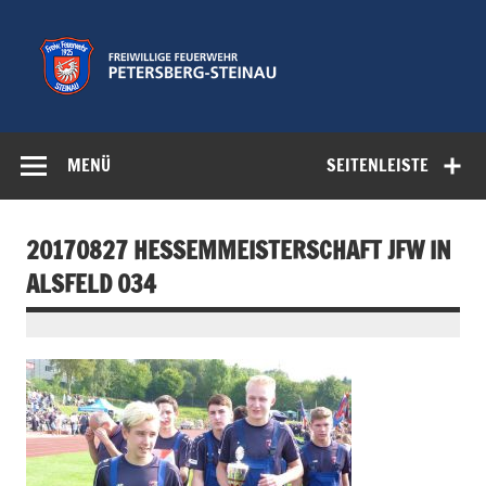
Zum
Inhalt
springen
Freiwillige
Feuerwehr der Gemeinde Petersberg
Feuerwehr
MENÜ
SEITENLEISTE
Petersberg-
Steinau e.V.
20170827 HESSEMMEISTERSCHAFT JFW IN
ALSFELD 034