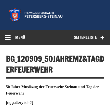
Zum
Inhalt
springen
Freiwillige
Feuerwehr der Gemeinde Petersberg
Feuerwehr
MENÜ
SEITENLEISTE
Petersberg-
Steinau e.V.
BG_120909_50JAHREMZ&TAGD
ERFEUERWEHR
50 Jaher Musikzug der Feuerwehr Steinau und Tag der
Feuerwehr
[nggallery id=2]