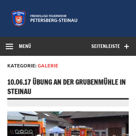
Zum
Inhalt
springen
Freiwillige
Feuerwehr der Gemeinde Petersberg
Feuerwehr
MENÜ
SEITENLEISTE
Petersberg-
Steinau e.V.
KATEGORIE:
GALERIE
10.06.17 ÜBUNG AN DER GRUBENMÜHLE IN
STEINAU